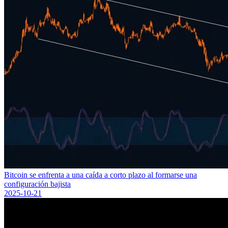
Bitcoin se enfrenta a una caída a corto plazo al formarse una
configuración bajista
2025-10-21