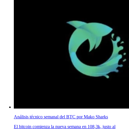
Análisis técnico semanal del BTC por Mako Sharks
El bitcoin comienza la nueva semana en 108,3k, justo al