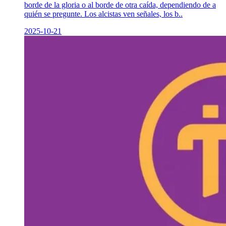
borde de la gloria o al borde de otra caída, dependiendo de a
quién se pregunte. Los alcistas ven señales, los b..
2025-10-21