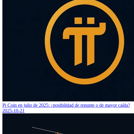
Pi Coin en julio de 2025: ¿posibilidad de repunte o de mayor caída?
2025-10-21