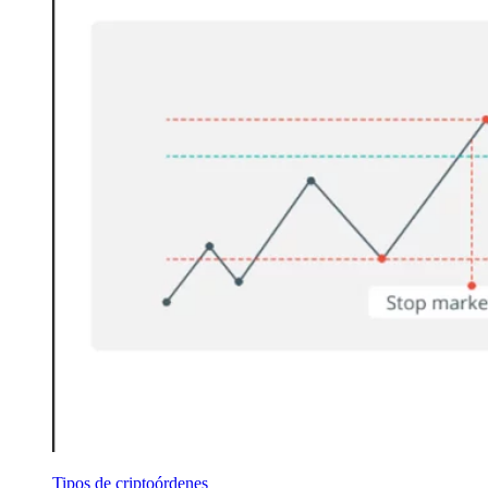
Tipos de criptoórdenes