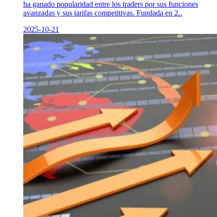
ha ganado popularidad entre los traders por sus funciones
avanzadas y sus tarifas competitivas. Fundada en 2..
2025-10-21