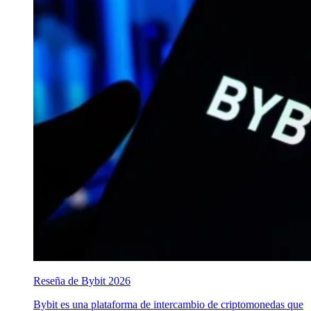
Reseña de Bybit 2026
Bybit es una plataforma de intercambio de criptomonedas que