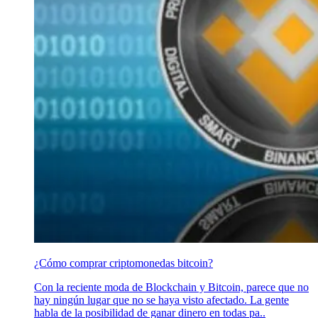
¿Cómo comprar criptomonedas bitcoin?
Con la reciente moda de Blockchain y Bitcoin, parece que no
hay ningún lugar que no se haya visto afectado. La gente
habla de la posibilidad de ganar dinero en todas pa..