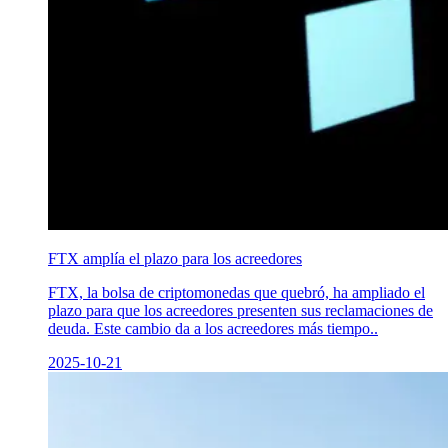
FTX amplía el plazo para los acreedores
FTX, la bolsa de criptomonedas que quebró, ha ampliado el
plazo para que los acreedores presenten sus reclamaciones de
deuda. Este cambio da a los acreedores más tiempo..
2025-10-21