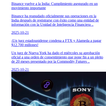
Binance vuelve a la India: Cumplimiento asegurado en un
movimiento importante
Binance ha reanudado oficialmente sus operaciones en la
India después de registrarse con éxito como una entidad de
información con la Unidad de Inteligencia Financiera ..
2025-10-21
¡Un juez estadounidense condena a FTX y Alameda a pagar
$12.700 millones!
Un juez de Nueva York ha dado el miércoles su aprobación
oficial a una orden de consentimiento que pone fin a un pleito
de 20 meses presentado por la Commodity Futures ..
2025-10-21