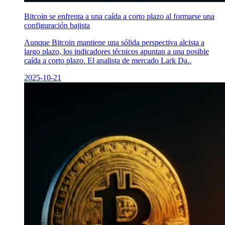
Bitcoin se enfrenta a una caída a corto plazo al formarse una
configuración bajista
Aunque Bitcoin mantiene una sólida perspectiva alcista a
largo plazo, los indicadores técnicos apuntan a una posible
caída a corto plazo. El analista de mercado Lark Da..
2025-10-21