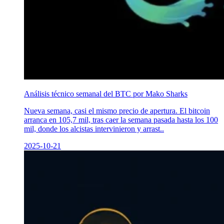
Análisis técnico semanal del BTC por Mako Sharks
Nueva semana, casi el mismo precio de apertura. El bitcoin
arranca en 105,7 mil, tras caer la semana pasada hasta los 100
mil, donde los alcistas intervinieron y arrast..
2025-10-21