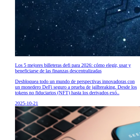
Los 5 mejores billeteras defi para 2026: cómo elegir, usar y
beneficiarse de las finanzas descentralizadas
Desbloquea todo un mundo de perspectivas innovadoras con
un monedero DeFi seguro a prueba de jailbreaking. Desde los
tokens no fiduciarios (NFT) hasta los derivados exó..
2025-10-21