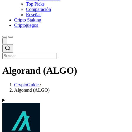
Top Picks
Comparación
Reseñas
Cripto Staking
Criptojuegos
Algorand (ALGO)
CryptoGuide
/
Algorand (ALGO)