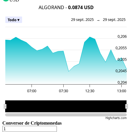
ALGORAND -
0.0874 USD
29 sept. 2025
→
29 sept. 2025
Todo ▾
0,206
0,2055
0,205
0,2045
0,204
07:00
07:30
12:30
13:00
12:00
12:00
Highcharts.com
Conversor de Criptomonedas