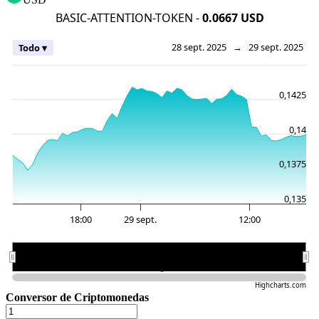
BASIC-ATTENTION-TOKEN -
0.0667 USD
28 sept. 2025
→
29 sept. 2025
Todo ▾
0,1425
0,14
0,1375
0,135
18:00
29 sept.
12:00
29 sept.
29 sept.
Highcharts.com
Conversor de Criptomonedas