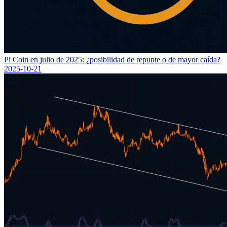
Pi Coin en julio de 2025: ¿posibilidad de repunte o de mayor caída?
2025-10-21