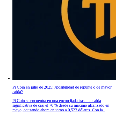
Pi Coin en julio de 2025: ¿posibilidad de repunte o de mayor
caída?
Pi Coin se encuentra en una encrucijada tras una caída
significativa de casi el 70 % desde su máximo alcanzado en
mayo, cotizando ahora en torno a 0,523 dólares. Con la..