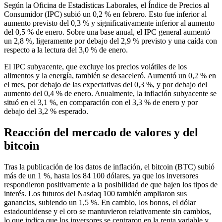
Según la Oficina de Estadísticas Laborales, el Índice de Precios al
Consumidor (IPC) subió un 0,2 % en febrero. Esto fue inferior al
aumento previsto del 0,3 % y significativamente inferior al aumento
del 0,5 % de enero. Sobre una base anual, el IPC general aumentó
un 2,8 %, ligeramente por debajo del 2,9 % previsto y una caída con
respecto a la lectura del 3,0 % de enero.
El IPC subyacente, que excluye los precios volátiles de los
alimentos y la energía, también se desaceleró. Aumentó un 0,2 % en
el mes, por debajo de las expectativas del 0,3 %, y por debajo del
aumento del 0,4 % de enero. Anualmente, la inflación subyacente se
situó en el 3,1 %, en comparación con el 3,3 % de enero y por
debajo del 3,2 % esperado.
Reacción del mercado de valores y del
bitcoin
Tras la publicación de los datos de inflación, el bitcoin (BTC) subió
más de un 1 %, hasta los 84 100 dólares, ya que los inversores
respondieron positivamente a la posibilidad de que bajen los tipos de
interés. Los futuros del Nasdaq 100 también ampliaron sus
ganancias, subiendo un 1,5 %. En cambio, los bonos, el dólar
estadounidense y el oro se mantuvieron relativamente sin cambios,
lo que indica que los inversores se centraron en la renta variable y