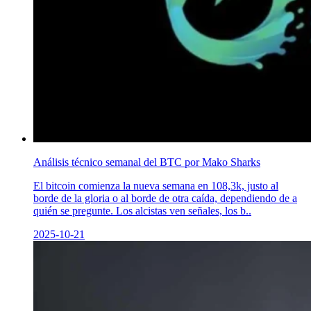
Análisis técnico semanal del BTC por Mako Sharks
El bitcoin comienza la nueva semana en 108,3k, justo al
borde de la gloria o al borde de otra caída, dependiendo de a
quién se pregunte. Los alcistas ven señales, los b..
2025-10-21