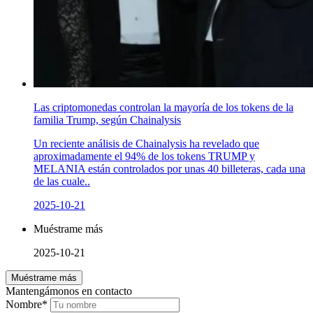
Las criptomonedas controlan la mayoría de los tokens de la
familia Trump, según Chainalysis
Un reciente análisis de Chainalysis ha revelado que
aproximadamente el 94% de los tokens TRUMP y
MELANIA están controlados por unas 40 billeteras, cada una
de las cuale..
2025-10-21
Muéstrame más
2025-10-21
Muéstrame más
Mantengámonos en contacto
Nombre*