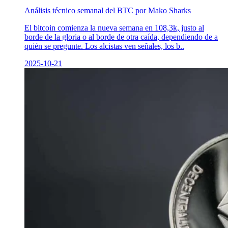
Análisis técnico semanal del BTC por Mako Sharks
El bitcoin comienza la nueva semana en 108,3k, justo al
borde de la gloria o al borde de otra caída, dependiendo de a
quién se pregunte. Los alcistas ven señales, los b..
2025-10-21