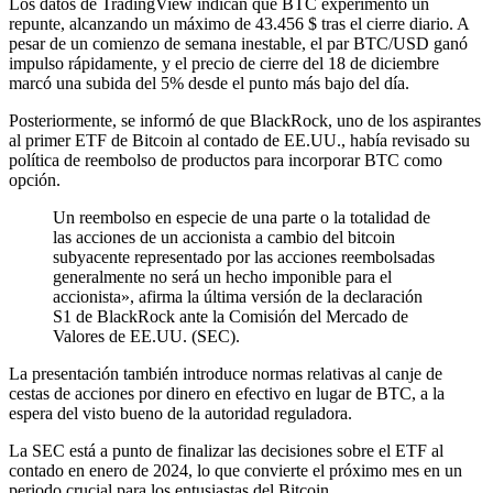
Los datos de TradingView indican que BTC experimentó un
repunte, alcanzando un máximo de 43.456 $ tras el cierre diario. A
pesar de un comienzo de semana inestable, el par BTC/USD ganó
impulso rápidamente, y el precio de cierre del 18 de diciembre
marcó una subida del 5% desde el punto más bajo del día.
Posteriormente, se informó de que BlackRock, uno de los aspirantes
al primer ETF de Bitcoin al contado de EE.UU., había revisado su
política de reembolso de productos para incorporar BTC como
opción.
Un reembolso en especie de una parte o la totalidad de
las acciones de un accionista a cambio del bitcoin
subyacente representado por las acciones reembolsadas
generalmente no será un hecho imponible para el
accionista», afirma la última versión de la declaración
S1 de BlackRock ante la Comisión del Mercado de
Valores de EE.UU. (SEC).
La presentación también introduce normas relativas al canje de
cestas de acciones por dinero en efectivo en lugar de BTC, a la
espera del visto bueno de la autoridad reguladora.
La SEC está a punto de finalizar las decisiones sobre el ETF al
contado en enero de 2024, lo que convierte el próximo mes en un
periodo crucial para los entusiastas del Bitcoin.