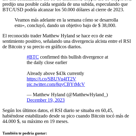
predijo una posible caída seguida de una subida, especulando que
BTC/USD podría alcanzar los 50.000 dólares al cierre de 2023.
Veamos más adelante en la semana cómo se desarrolla
esto», concluyó, dando un objetivo bajo de $ 38,000.
El reconocido trader Matthew Hyland se hace eco de este
sentimiento positivo, señalando una divergencia alcista entre el RSI
de Bitcoin y su precio en gráficos diarios.
#BTC
confirmed this bullish divergence at
the daily close earlier
Already above $43k currently
https://t.co/SBUVu4fT2V
pic.twitter.com/8qyCBYtMcV
— Matthew Hyland (@MatthewHyland_)
December 19, 2023
Según los últimos datos, el RSI diario se situaba en 60,45,
habiéndose estabilizado desde su pico cuando Bitcoin tocó más de
44.000 $, su máximo en 19 meses.
También te podría gustar: