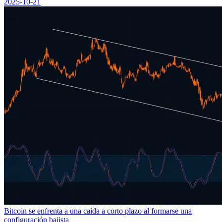
2025-10-21
Bitcoin se enfrenta a una caída a corto plazo al formarse una
configuración bajista