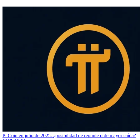
Pi Coin en julio de 2025: ¿posibilidad de repunte o de mayor caída?