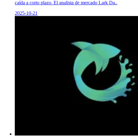
caída a corto plazo. El analista de mercado Lark Da..
2025-10-21