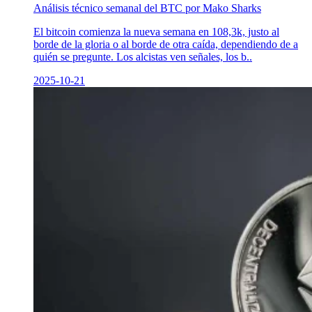
Análisis técnico semanal del BTC por Mako Sharks
El bitcoin comienza la nueva semana en 108,3k, justo al
borde de la gloria o al borde de otra caída, dependiendo de a
quién se pregunte. Los alcistas ven señales, los b..
2025-10-21