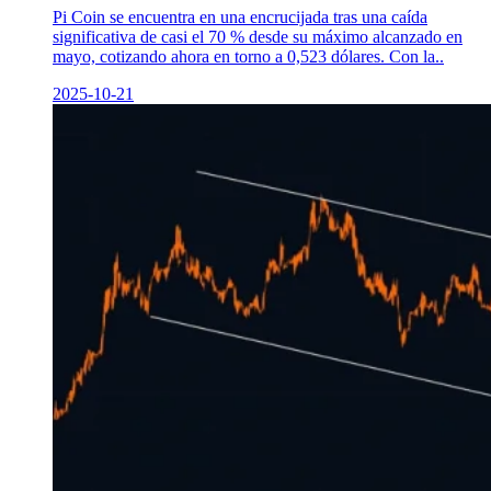
Pi Coin se encuentra en una encrucijada tras una caída
significativa de casi el 70 % desde su máximo alcanzado en
mayo, cotizando ahora en torno a 0,523 dólares. Con la..
2025-10-21