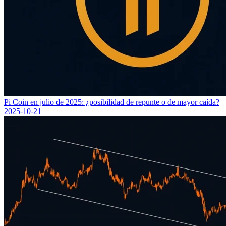
Pi Coin en julio de 2025: ¿posibilidad de repunte o de mayor caída?
2025-10-21