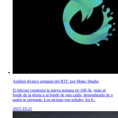
Análisis técnico semanal del BTC por Mako Sharks
El bitcoin comienza la nueva semana en 108,3k, justo al
borde de la gloria o al borde de otra caída, dependiendo de a
quién se pregunte. Los alcistas ven señales, los b..
2025-10-21