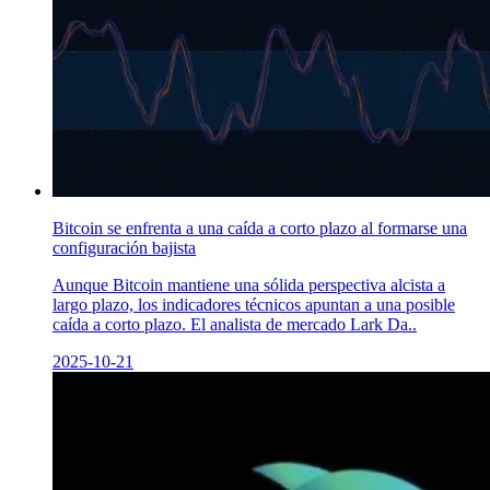
Bitcoin se enfrenta a una caída a corto plazo al formarse una
configuración bajista
Aunque Bitcoin mantiene una sólida perspectiva alcista a
largo plazo, los indicadores técnicos apuntan a una posible
caída a corto plazo. El analista de mercado Lark Da..
2025-10-21