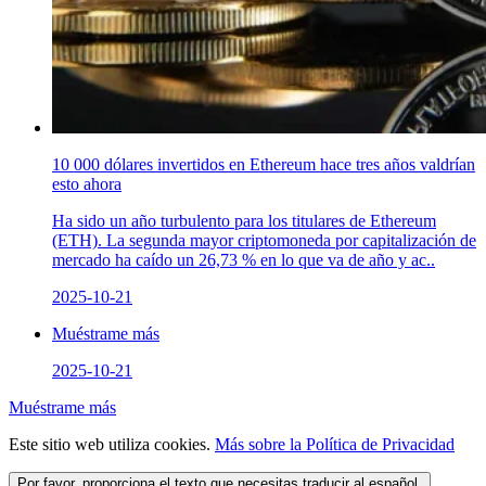
10 000 dólares invertidos en Ethereum hace tres años valdrían
esto ahora
Ha sido un año turbulento para los titulares de Ethereum
(ETH). La segunda mayor criptomoneda por capitalización de
mercado ha caído un 26,73 % en lo que va de año y ac..
2025-10-21
Muéstrame más
2025-10-21
Muéstrame más
Este sitio web utiliza cookies.
Más sobre la Política de Privacidad
Por favor, proporciona el texto que necesitas traducir al español.