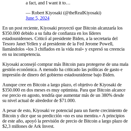
a fact, and I want it to…
— Robert Kiyosaki (@theRealKiyosaki)
June 5, 2024
En un post reciente, Kiyosaki proyectó que Bitcoin alcanzaría los
$350.000 debido a su falta de confianza en los líderes
estadounidenses. Criticó al presidente Biden, a la secretaria del
Tesoro Janet Yellen y al presidente de la Fed Jerome Powell,
llamándolos «los 3 chiflados en la vida real» y expresó su creencia
en su incompetencia.
Kiyosaki aconsejó comprar más Bitcoin para protegerse de una mala
gestión económica. A menudo ha criticado las políticas de gasto e
impresión de dinero del gobierno estadounidense bajo Biden.
Aunque cree en Bitcoin a largo plazo, el objetivo de Kiyosaki de
$350.000 en dos meses es muy optimista. Para que Bitcoin alcance
ese precio en agosto, tendría que aumentar más de un 380% desde
su nivel actual de alrededor de $71.000.
A pesar de esto, Kiyosaki ve potencial para un fuerte crecimiento de
Bitcoin y dice que su predicción «no es una mentira.» A principios
de este año, apoyó la previsión de precio de Bitcoin a largo plazo de
$2,3 millones de Ark Invest.