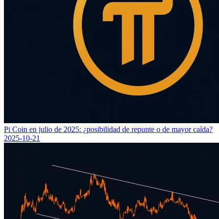
Pi Coin en julio de 2025: ¿posibilidad de repunte o de mayor caída?
2025-10-21