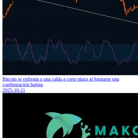
Bitcoin se enfrenta a una caída a corto plazo al formarse una
configuración bajista
2025-10-21