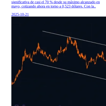
significativa de casi el 70 % desde su máximo alcanzado en
mayo, cotizando ahora en torno a 0,523 dólares. Con la..
2025-10-21