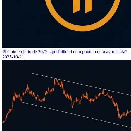
Pi Coin en julio de 2025: ¿posibilidad de repunte o de mayor caída?
2025-10-21