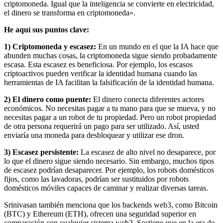
criptomoneda. Igual que la inteligencia se convierte en electricidad,
el dinero se transforma en criptomoneda».
He aquí sus puntos clave:
1) Criptomoneda y escasez:
En un mundo en el que la IA hace que
abunden muchas cosas, la criptomoneda sigue siendo probadamente
escasa. Esta escasez es beneficiosa. Por ejemplo, los escasos
criptoactivos pueden verificar la identidad humana cuando las
herramientas de IA facilitan la falsificación de la identidad humana.
2) El dinero como puente:
El dinero conecta diferentes actores
económicos. No necesitas pagar a tu mano para que se mueva, y no
necesitas pagar a un robot de tu propiedad. Pero un robot propiedad
de otra persona requerirá un pago para ser utilizado. Así, usted
enviaría una moneda para desbloquear y utilizar ese dron.
3) Escasez persistente:
La escasez de alto nivel no desaparece, por
lo que el dinero sigue siendo necesario. Sin embargo, muchos tipos
de escasez podrían desaparecer. Por ejemplo, los robots domésticos
fijos, como las lavadoras, podrían ser sustituidos por robots
domésticos móviles capaces de caminar y realizar diversas tareas.
Srinivasan también menciona que los backends web3, como Bitcoin
(BTC) y Ethereum (ETH), ofrecen una seguridad superior en
comparación con cualquier sistema web2. Sostiene que en la era de