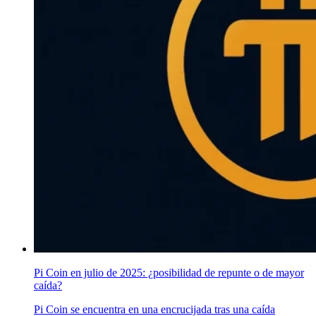
Pi Coin en julio de 2025: ¿posibilidad de repunte o de mayor
caída?
Pi Coin se encuentra en una encrucijada tras una caída