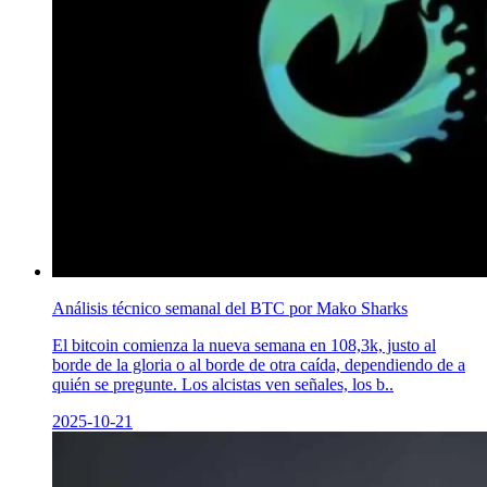
Análisis técnico semanal del BTC por Mako Sharks
El bitcoin comienza la nueva semana en 108,3k, justo al
borde de la gloria o al borde de otra caída, dependiendo de a
quién se pregunte. Los alcistas ven señales, los b..
2025-10-21