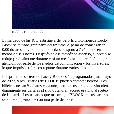
reddit criptomoneda
El mercado de las ICO está que arde, pero la criptomoneda Lucky
Block ha evitado gran parte del revuelo. A pesar de comenzar en
0,00 dólares, el valor de la moneda se disparó a 7 céntimos en
menos de seis horas. Después de ese meteórico ascenso, el precio se
redujo gradualmente durante casi un mes hasta que recibió una gran
atención por parte de los medios de comunicación y los inversores,
lo que impulsó su brusco repunte durante varios días.
Los primeros sorteos de Lucky Block están programados para mayo
de 2023, y los usuarios de BLOCK pueden comprar boletos. Los
billetes cuestan 5 dólares cada uno, pero los usuarios que vinculen
diariamente sus carteras al sitio obtendrán acceso gratuito al sorteo
de la lotería. Los usuarios que mantengan BLOCK en sus carteras
serán recompensados con una parte del bote.