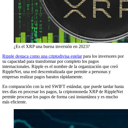
¿Es el XRP una buena inversión en 2023?
Ripple destaca como una criptodivisa estelar
para los inversores por
su capacidad para transformar por completo los pagos
internacionales. Ripple es el nombre de la organización que creó
RippleNet, una red descentralizada que permite a personas y
empresas realizar pagos baratos rápidamente.
En comparación con la red SWIFT estándar, que puede tardar hasta
tres días en procesar los pagos, la criptomoneda XRP de RippleNet
permite procesar los pagos de forma casi instantánea y es mucho
más eficiente.