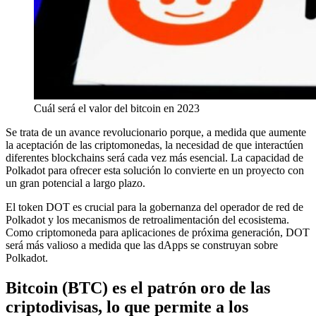
Cuál será el valor del bitcoin en 2023
Se trata de un avance revolucionario porque, a medida que aumente
la aceptación de las criptomonedas, la necesidad de que interactúen
diferentes blockchains será cada vez más esencial. La capacidad de
Polkadot para ofrecer esta solución lo convierte en un proyecto con
un gran potencial a largo plazo.
El token DOT es crucial para la gobernanza del operador de red de
Polkadot y los mecanismos de retroalimentación del ecosistema.
Como criptomoneda para aplicaciones de próxima generación, DOT
será más valioso a medida que las dApps se construyan sobre
Polkadot.
Bitcoin (BTC) es el patrón oro de las
criptodivisas, lo que permite a los