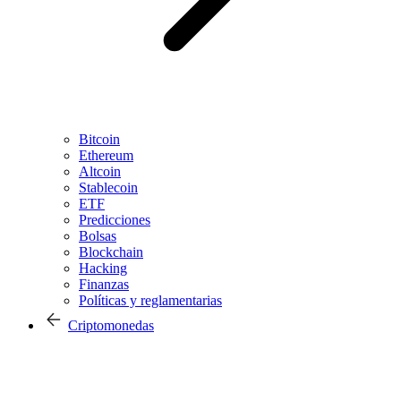
Bitcoin
Ethereum
Altcoin
Stablecoin
ETF
Predicciones
Bolsas
Blockchain
Hacking
Finanzas
Políticas y reglamentarias
Criptomonedas