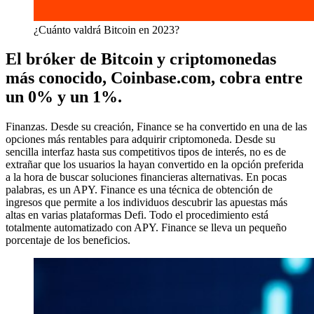
¿Cuánto valdrá Bitcoin en 2023?
El bróker de Bitcoin y criptomonedas
más conocido, Coinbase.com, cobra entre
un 0% y un 1%.
Finanzas. Desde su creación, Finance se ha convertido en una de las
opciones más rentables para adquirir criptomoneda. Desde su
sencilla interfaz hasta sus competitivos tipos de interés, no es de
extrañar que los usuarios la hayan convertido en la opción preferida
a la hora de buscar soluciones financieras alternativas. En pocas
palabras, es un APY. Finance es una técnica de obtención de
ingresos que permite a los individuos descubrir las apuestas más
altas en varias plataformas Defi. Todo el procedimiento está
totalmente automatizado con APY. Finance se lleva un pequeño
porcentaje de los beneficios.