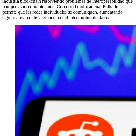
industria blockchain resolviendo problemas de interoperabilidad que
han persistido durante años. Como red multicadena, Polkadot
permite que las redes individuales se comuniquen, aumentando
significativamente la eficiencia del intercambio de datos.