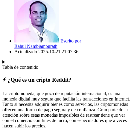
Escrito por
Rahul Nambiampurath
Actualizado
2025-10-21 21:07:36
Tabla de contenido
⚡️ ¿Qué es un cripto Reddit?
La criptomoneda, que goza de reputación internacional, es una
moneda digital muy segura que facilita las transacciones en Internet.
Tanto si necesita adquirir bienes como servicios, las criptomonedas
ofrecen una forma de pago segura y de confianza. Gran parte de la
atención sobre estas monedas imposibles de rastrear tiene que ver
con el comercio con fines de lucro, con especuladores que a veces
hacen subir los precios.