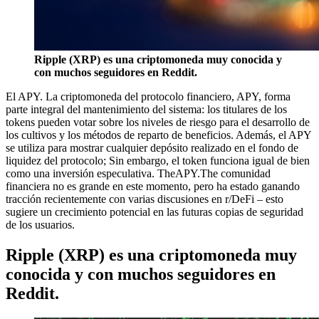
Ripple (XRP) es una criptomoneda muy conocida y
con muchos seguidores en Reddit.
El APY. La criptomoneda del protocolo financiero, APY, forma
parte integral del mantenimiento del sistema: los titulares de los
tokens pueden votar sobre los niveles de riesgo para el desarrollo de
los cultivos y los métodos de reparto de beneficios. Además, el APY
se utiliza para mostrar cualquier depósito realizado en el fondo de
liquidez del protocolo; Sin embargo, el token funciona igual de bien
como una inversión especulativa. TheAPY.The comunidad
financiera no es grande en este momento, pero ha estado ganando
tracción recientemente con varias discusiones en r/DeFi – esto
sugiere un crecimiento potencial en las futuras copias de seguridad
de los usuarios.
Ripple (XRP) es una criptomoneda muy
conocida y con muchos seguidores en
Reddit.