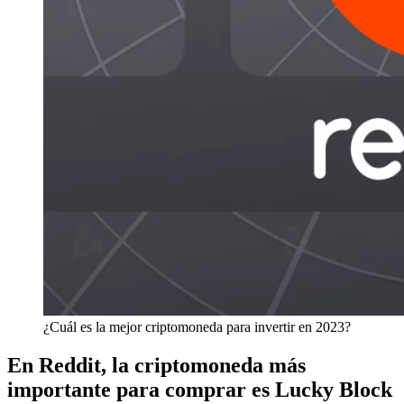
¿Cuál es la mejor criptomoneda para invertir en 2023?
En Reddit, la criptomoneda más
importante para comprar es Lucky Block