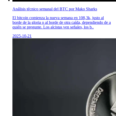
Análisis técnico semanal del BTC por Mako Sharks
El bitcoin comienza la nueva semana en 108,3k, justo al
borde de la gloria o al borde de otra caída, dependiendo de a
quién se pregunte. Los alcistas ven señales, los b..
2025-10-21