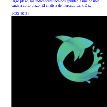
largo plazo, los indicadores técnicos apuntan a una posible
caída a corto plazo. El analista de mercado Lark Da..
2025-10-21