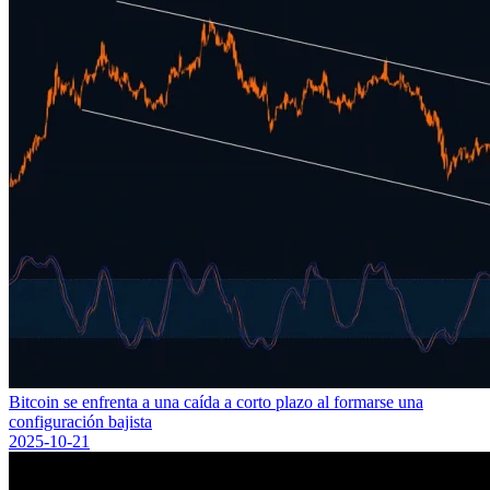
Bitcoin se enfrenta a una caída a corto plazo al formarse una
configuración bajista
2025-10-21