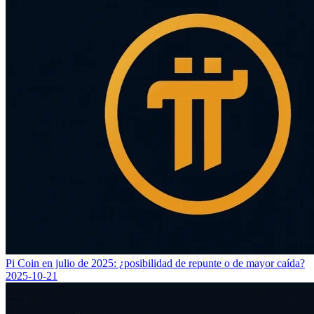
Pi Coin en julio de 2025: ¿posibilidad de repunte o de mayor caída?
2025-10-21