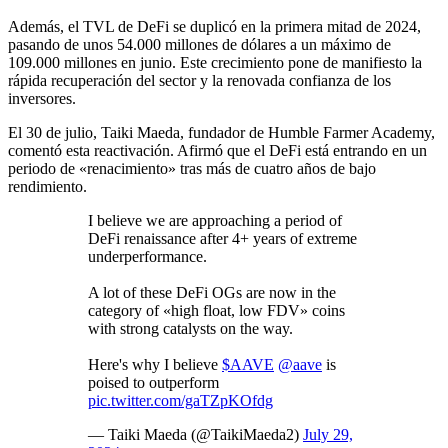
Además, el TVL de DeFi se duplicó en la primera mitad de 2024,
pasando de unos 54.000 millones de dólares a un máximo de
109.000 millones en junio. Este crecimiento pone de manifiesto la
rápida recuperación del sector y la renovada confianza de los
inversores.
El 30 de julio, Taiki Maeda, fundador de Humble Farmer Academy,
comentó esta reactivación. Afirmó que el DeFi está entrando en un
periodo de «renacimiento» tras más de cuatro años de bajo
rendimiento.
I believe we are approaching a period of
DeFi renaissance after 4+ years of extreme
underperformance.
A lot of these DeFi OGs are now in the
category of «high float, low FDV» coins
with strong catalysts on the way.
Here's why I believe
$AAVE
@aave
is
poised to outperform
pic.twitter.com/gaTZpKOfdg
— Taiki Maeda (@TaikiMaeda2)
July 29,